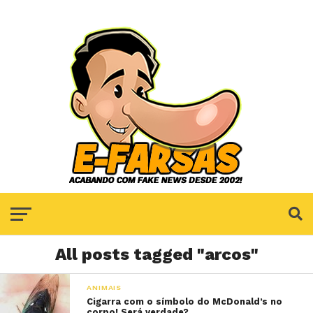
All posts tagged "arcos"
ANIMAIS
Cigarra com o símbolo do McDonald’s no
corpo! Será verdade?