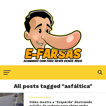
All posts tagged "asfáltica"
CONSPIRAÇÕES
Vídeo mostra a “Esquerda” destruindo
asfalto de rodovia para obter verba