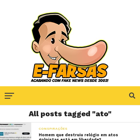
All posts tagged "ato"
CONSPIRAÇÕES
Homem que destruiu relógio em atos
golpistas está em liberdade?