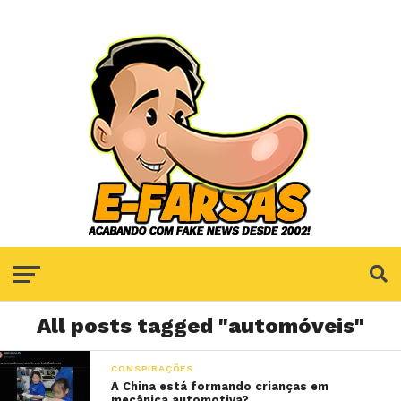
All posts tagged "automóveis"
CONSPIRAÇÕES
A China está formando crianças em
mecânica automotiva?