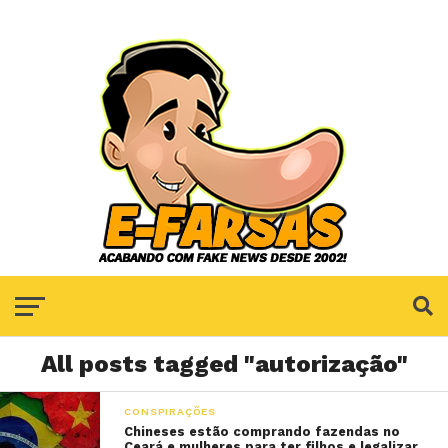
All posts tagged "autorização"
CONSPIRAÇÕES
Chineses estão comprando fazendas no
Ceará e mulheres para ter filhos e legalizar