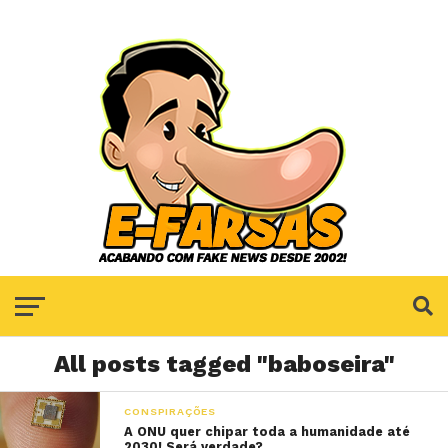
All posts tagged "baboseira"
CONSPIRAÇÕES
A ONU quer chipar toda a humanidade até
2030! Será verdade?