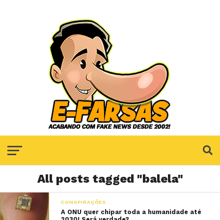
All posts tagged "balela"
CONSPIRAÇÕES
A ONU quer chipar toda a humanidade até
2030! Será verdade?