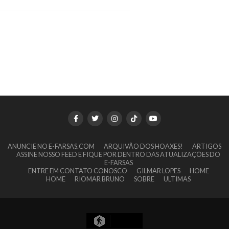
ANUNCIE NO E-FARSAS.COM
ARQUIVÃO DOS HOAXES!
ARTIGOS
ASSINE NOSSO FEED E FIQUE POR DENTRO DAS ATUALIZAÇÕES DO
E-FARSAS
ENTRE EM CONTATO CONOSCO
GILMAR LOPES
HOME
HOME
RIOMAR BRUNO
SOBRE
ULTIMAS
5