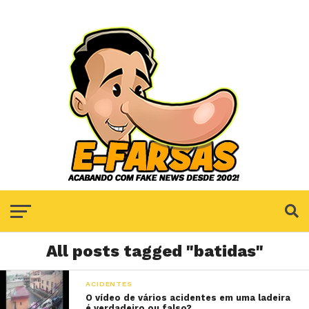
All posts tagged "batidas"
ACIDENTES
O vídeo de vários acidentes em uma ladeira
é verdadeiro ou falso?