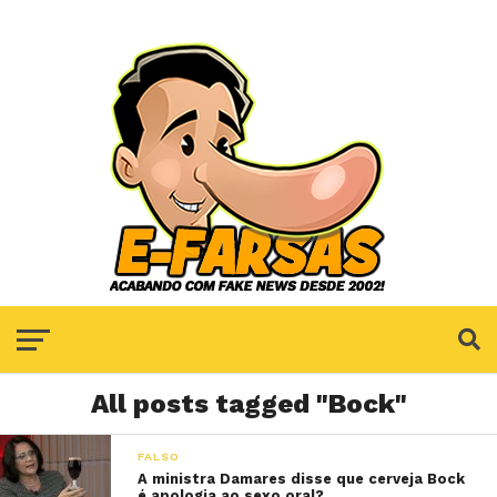
All posts tagged "Bock"
FALSO
A ministra Damares disse que cerveja Bock
é apologia ao sexo oral?