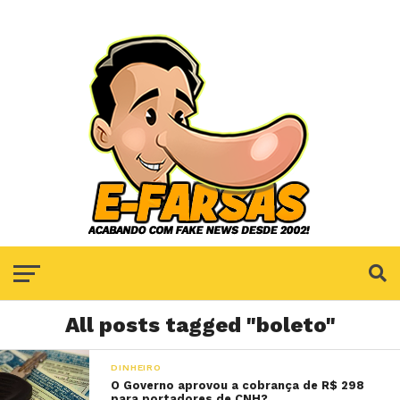
All posts tagged "boleto"
DINHEIRO
O Governo aprovou a cobrança de R$ 298
para portadores de CNH?