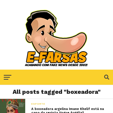
All posts tagged "boxeadora"
ESPORTE
A boxeadora argelina Imane Khelif está na
capa da revista Vogue Argélia?