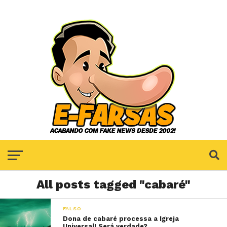
All posts tagged "cabaré"
FALSO
Dona de cabaré processa a Igreja
Universal! Será verdade?