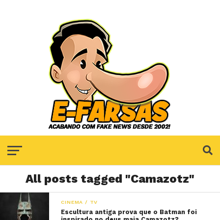
All posts tagged "Camazotz"
CINEMA / TV
Escultura antiga prova que o Batman foi
inspirado no deus maia Camazotz?