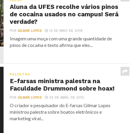
FALSO
Aluna da UFES recolhe vários pinos
de cocaína usados no campus! Será
verdade?
POR
GILMAR LOPES
13 DE MAIO DE 2019
Imagem uma moça com uma grande quantidade de
pinos de cocaína e texto afirma que eles...
PALESTRA
E-farsas ministra palestra na
Faculdade Drummond sobre hoax!
POR
GILMAR LOPES
25 DE ABRIL DE 2012
O criador e pesquisador do E-farsas Gilmar Lopes
ministrou palestra sobre boatos eletrônicos e
marketing viral...