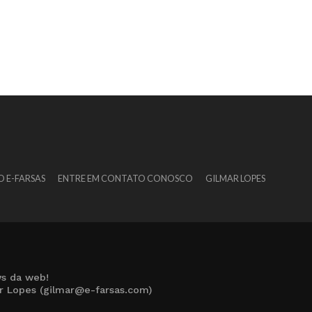
O E-FARSAS
ENTRE EM CONTATO CONOSCO
GILMAR LOPES
s da web!
ar Lopes (gilmar@e-farsas.com)