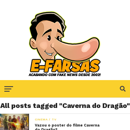
All posts tagged "Caverna do Dragão"
CINEMA / TV
Vazou o poster do filme Caverna
do Dragão?