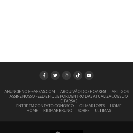
ANUNCIE NO E-FARSAS.COM
ARQUIVÃO DOS HOAXES!
ARTIGOS
ASSINE NOSSO FEED E FIQUE POR DENTRO DAS ATUALIZAÇÕES DO
E-FARSAS
ENTRE EM CONTATO CONOSCO
GILMAR LOPES
HOME
HOME
RIOMAR BRUNO
SOBRE
ULTIMAS