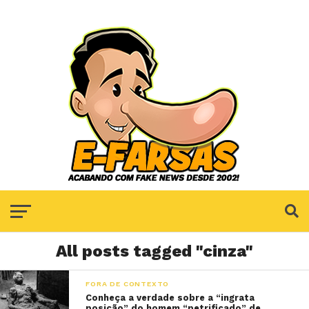
All posts tagged "cinza"
FORA DE CONTEXTO
Conheça a verdade sobre a “ingrata
posição” do homem “petrificado” de