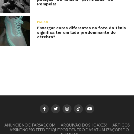
Pompeia!
FALSO
Enxergar cores diferentes na foto do tênis
significa ter um lado predominante do
cérebro?
ANUNCIE NO E-FARSAS.COM
ARQUIVÃO DOS HOAXES!
ARTIGOS
ASSINE NOSSO FEED E FIQUE POR DENTRO DAS ATUALIZAÇÕES DO