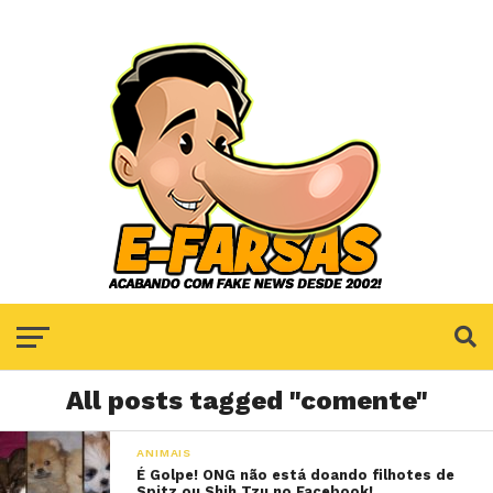
All posts tagged "comente"
ANIMAIS
É Golpe! ONG não está doando filhotes de
Spitz ou Shih Tzu no Facebook!