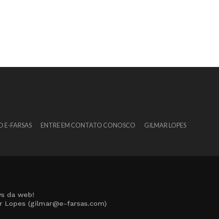
O E-FARSAS
ENTRE EM CONTATO CONOSCO
GILMAR LOPES
s da web!
ar Lopes (gilmar@e-farsas.com)