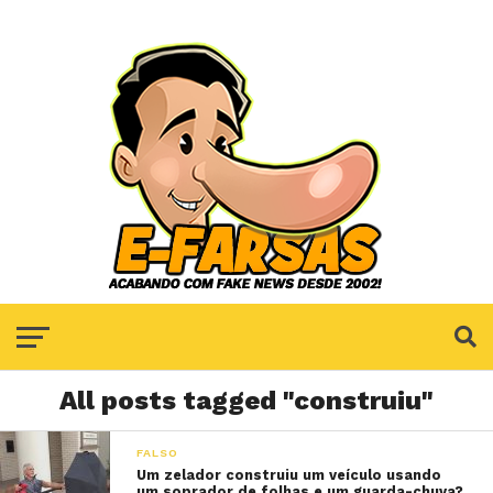
All posts tagged "construiu"
FALSO
Um zelador construiu um veículo usando
um soprador de folhas e um guarda-chuva?