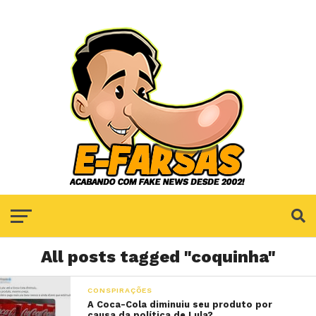
All posts tagged "coquinha"
CONSPIRAÇÕES
A Coca-Cola diminuiu seu produto por
causa da política de Lula?