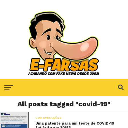
All posts tagged "covid-19"
CONSPIRAÇÕES
Uma patente para um teste de COVID-19
foi feita em 2015?