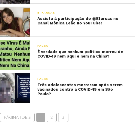
E-FARSAS
Assista à participação do @Efarsas no
Canal Mônica Leão no YouTube!
FALSO
É verdade que nenhum político morreu de
COVID-19 nem aqui e nem na China?
FALSO
Três adolescentes morreram após serem
vacinados contra a COVID-19 em São
Paulo?
PÁGINA 1 DE 3
1
2
3