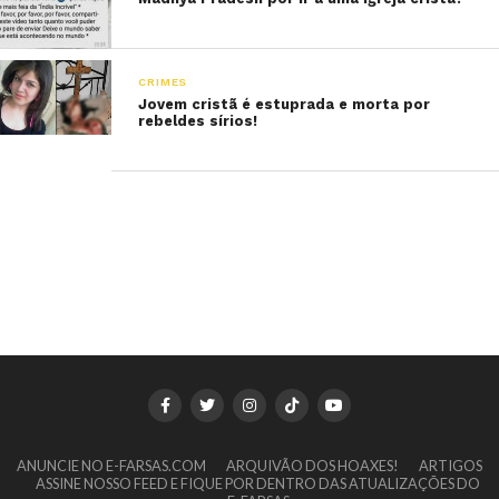
CRIMES
Jovem cristã é estuprada e morta por
rebeldes sírios!
ANUNCIE NO E-FARSAS.COM
ARQUIVÃO DOS HOAXES!
ARTIGOS
ASSINE NOSSO FEED E FIQUE POR DENTRO DAS ATUALIZAÇÕES DO