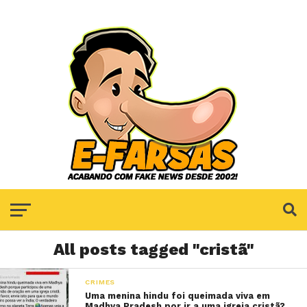
All posts tagged "cristã"
CRIMES
Uma menina hindu foi queimada viva em
Madhya Pradesh por ir a uma igreja cristã?