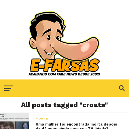
All posts tagged "croata"
MORTE
Uma mulher foi encontrada morta depois
de 42 anos ainda com sua TV ligada?