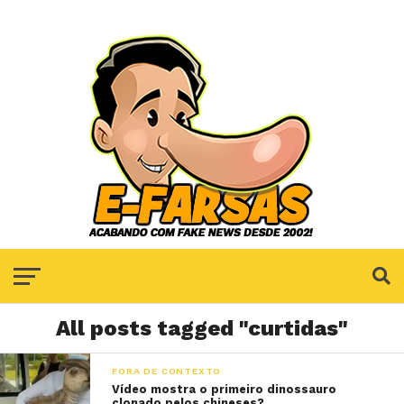
All posts tagged "curtidas"
FORA DE CONTEXTO
Vídeo mostra o primeiro dinossauro
clonado pelos chineses?