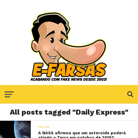
All posts tagged "Daily Express"
FALSO
A NASA afirmou que um asteroide poderá
atingir a Terra em outubro de 2019?