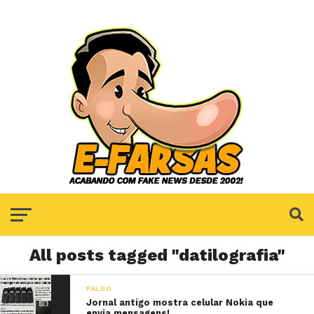
All posts tagged "datilografia"
FALSO
Jornal antigo mostra celular Nokia que
envia mensagens!