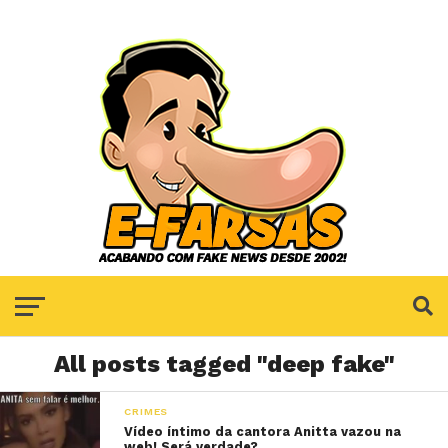
All posts tagged "deep fake"
CRIMES
Vídeo íntimo da cantora Anitta vazou na
web! Será verdade?