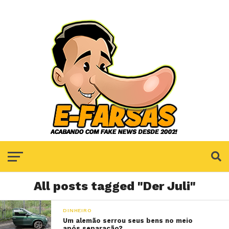
All posts tagged "Der Juli"
DINHEIRO
Um alemão serrou seus bens no meio
após separação?