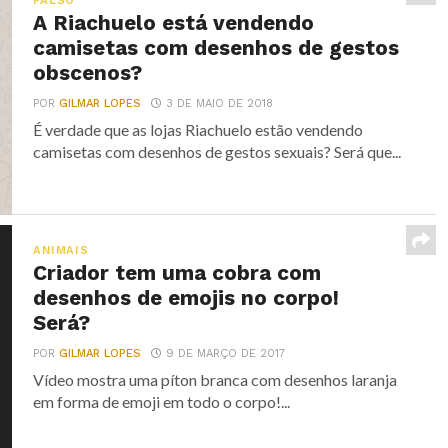
FALSO
A Riachuelo está vendendo
camisetas com desenhos de gestos
obscenos?
POR
GILMAR LOPES
3 DE MAIO DE 2018
É verdade que as lojas Riachuelo estão vendendo
camisetas com desenhos de gestos sexuais? Será que...
ANIMAIS
Criador tem uma cobra com
desenhos de emojis no corpo!
Será?
POR
GILMAR LOPES
9 DE MARÇO DE 2017
Vídeo mostra uma píton branca com desenhos laranja
em forma de emoji em todo o corpo!...