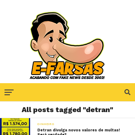
All posts tagged "detran"
DINHEIRO
Detran divulga novos valores de multas!
Será verdade?