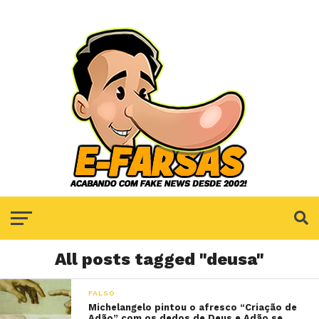
All posts tagged "deusa"
FALSO
Michelangelo pintou o afresco “Criação de
Adão” com os dedos de Deus e Adão se