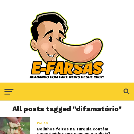
All posts tagged "difamatório"
FALSO
Bolinhos feitos na Turquia contêm
comprimidos que causam paralisia?