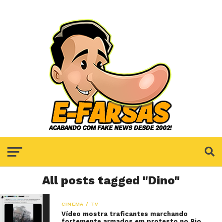
All posts tagged "Dino"
CINEMA / TV
Vídeo mostra traficantes marchando
fortemente armados em protesto no Rio