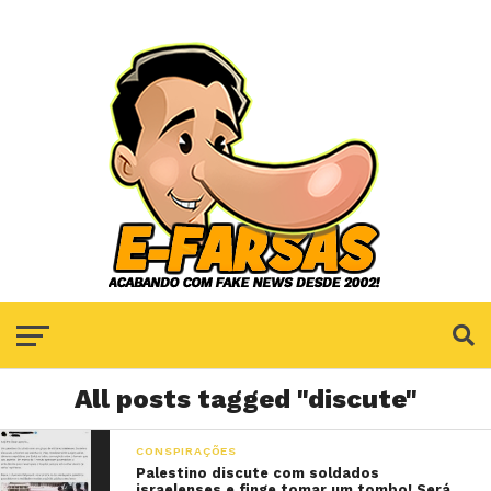
All posts tagged "discute"
CONSPIRAÇÕES
Palestino discute com soldados
israelenses e finge tomar um tombo! Será