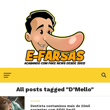
All posts tagged "D’Mello"
SAÚDE
Dentista contaminou mais de 22mil
pacientes com AIDS! Será?