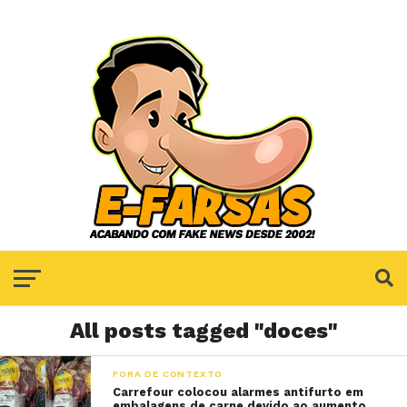
All posts tagged "doces"
FORA DE CONTEXTO
Carrefour colocou alarmes antifurto em
embalagens de carne devido ao aumento