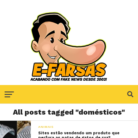
All posts tagged "domésticos"
ANIMAIS
Sites estão vendendo um produto que
perfura as patas de gatos de rua?