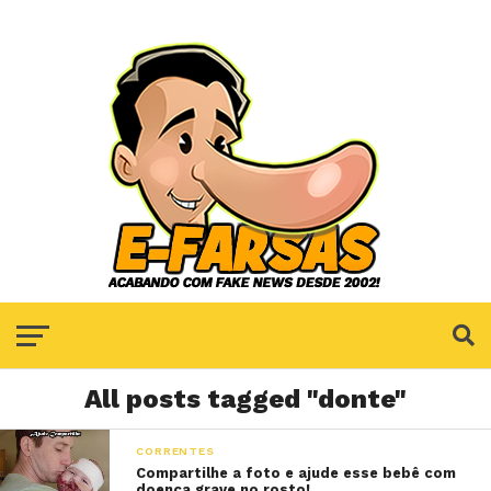
All posts tagged "donte"
CORRENTES
Compartilhe a foto e ajude esse bebê com
doença grave no rosto!