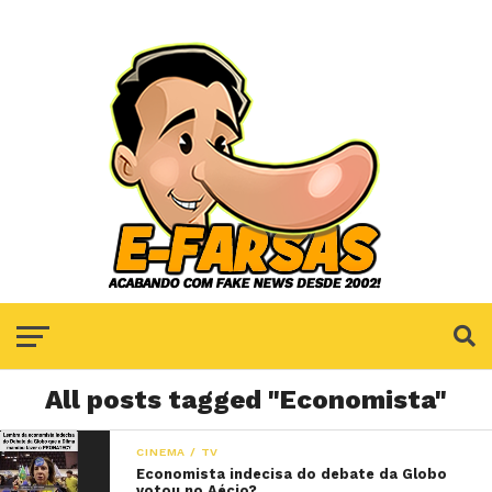
All posts tagged "Economista"
CINEMA / TV
Economista indecisa do debate da Globo
votou no Aécio?