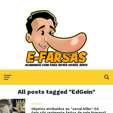
All posts tagged "EdGein"
CRIMES
Objetos atribuídos ao “serial killer” Ed
Gein são realmente feitos de pele humana?