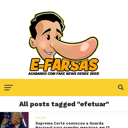
All posts tagged "efetuar"
FALSO
Suprema Corte convocou a Guarda
Nacional para prender mesários em 12