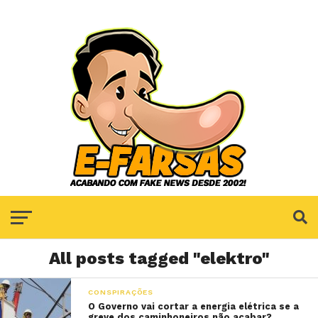
All posts tagged "elektro"
CONSPIRAÇÕES
O Governo vai cortar a energia elétrica se a
greve dos caminhoneiros não acabar?