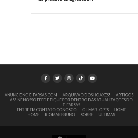
ANUNCIE NO E-FARSAS.COM
ARQUIVÃO DOS HOAXES!
ARTIGOS
ASSINE NOSSO FEED E FIQUE POR DENTRO DAS ATUALIZAÇÕES DO
E-FARSAS
ENTRE EM CONTATO CONOSCO
GILMAR LOPES
HOME
HOME
RIOMAR BRUNO
SOBRE
ULTIMAS