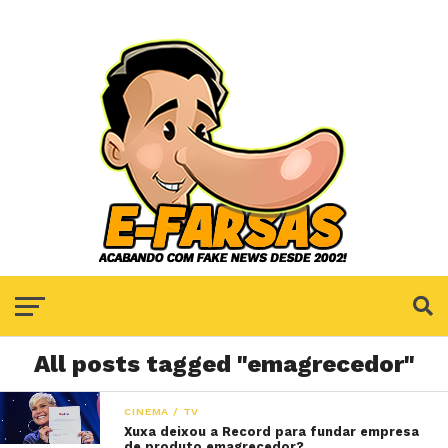
All posts tagged "emagrecedor"
CINEMA / TV
Xuxa deixou a Record para fundar empresa
de produto emagrecedor?