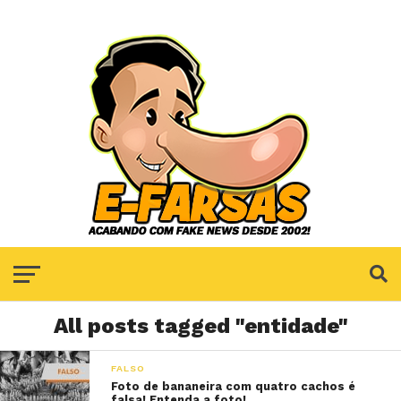
All posts tagged "entidade"
FALSO
Foto de bananeira com quatro cachos é
falsa! Entenda a foto!