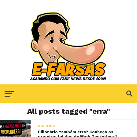
All posts tagged "erra"
DINHEIRO
Bilionário também erra? Conheça os
projetos falidos de Mark Zuckerberg!