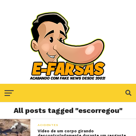
All posts tagged "escorregou"
ACIDENTES
Vídeo de um corpo girando
descontroladamente durante um resgaste