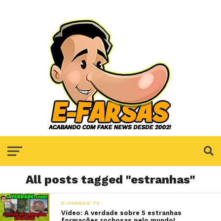
All posts tagged "estranhas"
E-FARSAS TV
Vídeo: A verdade sobre 5 estranhas
formações rochosas pelo mundo!