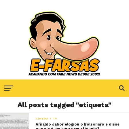
All posts tagged "etiqueta"
CINEMA / TV
Arnaldo Jabor elogiou o Bolsonaro e disse
que ele é um cara sem etiqueta?